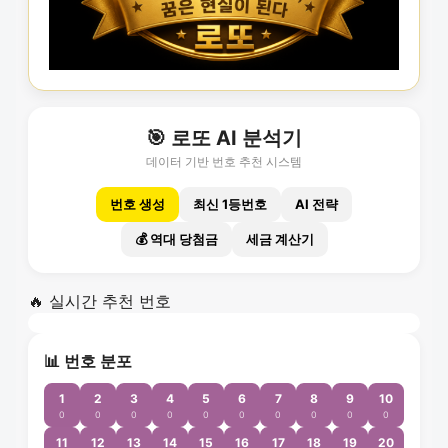
🎯 로또 AI 분석기
데이터 기반 번호 추천 시스템
번호 생성
최신 1등번호
AI 전략
💰 역대 당첨금
세금 계산기
🔥 실시간 추천 번호
📊 번호 분포
1
2
3
4
5
6
7
8
9
10
0
0
0
0
0
0
0
0
0
0
11
12
13
14
15
16
17
18
19
20