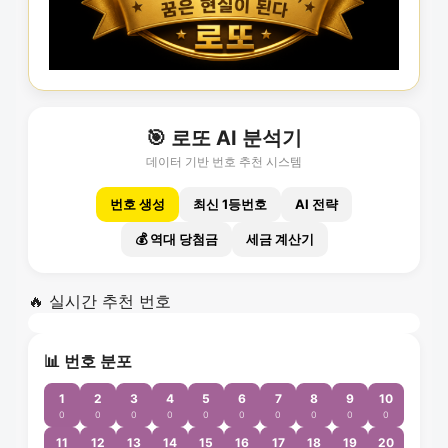
🎯 로또 AI 분석기
데이터 기반 번호 추천 시스템
번호 생성
최신 1등번호
AI 전략
💰 역대 당첨금
세금 계산기
🔥 실시간 추천 번호
📊 번호 분포
1
2
3
4
5
6
7
8
9
10
0
0
0
0
0
0
0
0
0
0
11
12
13
14
15
16
17
18
19
20